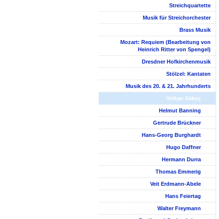
Streichquartette
Musik für Streichorchester
Brass Musik
Mozart: Requiem (Bearbeitung von
Heinrich Ritter von Spengel)
Dresdner Hofkirchenmusik
Stölzel: Kantaten
Musik des 20. & 21. Jahrhunderts
Volkan Akkoç
Helmut Banning
Gertrude Brückner
Hans-Georg Burghardt
Hugo Daffner
Hermann Durra
Thomas Emmerig
Veit Erdmann-Abele
Hans Feiertag
Walter Freymann