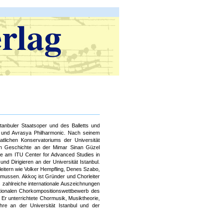
rlag
stanbuler Staatsoper und des Balletts und
 und Avrasya Philharmonic. Nach seinem
tlichen Konservatoriums der Universität
in Geschichte an der Mimar Sinan Güzel
rie am ITU Center for Advanced Studies in
d Dirigieren an der Universität Istanbul.
eitern wie Volker Hempfling, Denes Szabo,
mussen. Akkoç ist Gründer und Chorleiter
s zahlreiche internationale Auszeichnungen
tionalen Chorkompositionswettbewerb des
 Er unterrichtete Chormusik, Musiktheorie,
hre an der Universität Istanbul und der