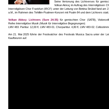
Seine Vertonung des Lichtverses für gemisc
Volkan Akkoç im Auftrag des Interreligiösen C
Interreligiösen Chor Frankfurt (IRCF) unter der Leitung von Bettina Strübel fand am 
a.M., im Rahmen des Tehillim-Psalmen-Konzert mit Psalm 84 und dem Lichtvers statt.
Volkan
Akkoç
: Lichtvers (Sure 24:35)
für gemischten Chor (SATB), Violoncell
Reihe
Interreligiöse Musik (Musik für Interreligiöse Begegnungen)
.
LMV 483. Partitur. 12,00 €. LMV 483-01. Chorpartitur. 4,80 €. LMV 483-02. Cellostimm
Am 21. Mai 2025 führte der Festivalchor des Festivals Musica Sacra unter der Le
Kaufbeuren auf.