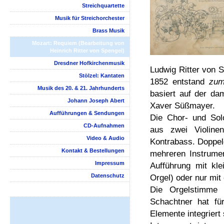
Streichquartette
Musik für Streichorchester
Brass Musik
Mozart: Requiem (Bearbeitung von
Heinrich Ritter von Spengel)
Dresdner Hofkirchenmusik
Ludwig Ritter von 
Stölzel: Kantaten
1852 entstand
zum
Musik des 20. & 21. Jahrhunderts
basiert auf der d
Johann Joseph Abert
Xaver Süßmayer.
Aufführungen & Sendungen
Die Chor- und Solo
CD-Aufnahmen
aus zwei Violine
Video & Audio
Kontrabass. Doppelg
Kontakt & Bestellungen
mehreren Instrume
Impressum
Aufführung mit kl
Datenschutz
Orgel) oder nur mit
Die Orgelstimme 
Schachtner hat fü
Elemente integriert