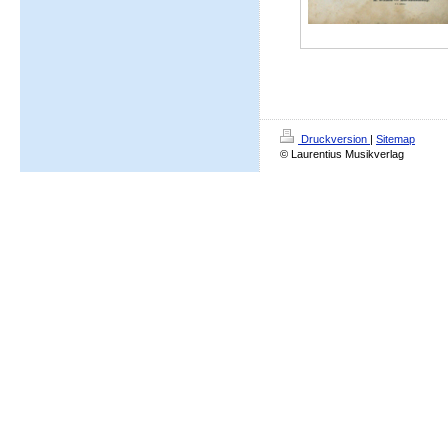
Druckversion
|
Sitemap
© Laurentius Musikverlag